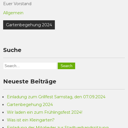
Euer Vorstand
Allgemein
Beitragsnavigation
Gartenbegehung 2024
Suche
Neueste Beiträge
Einladung zum Grillfest Samstag, den 07.09.2024
Gartenbegehung 2024
Wir laden ein zum Frühlingsfest 2024!
Was ist ein Kleingarten?
Einladung der Mitglieder zur Stadtverbandssitzung